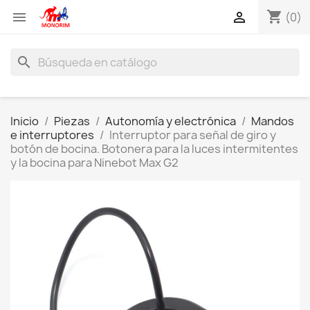
shopping_cart


(0)
search
Inicio
Piezas
Autonomía y electrónica
Mandos
e interruptores
Interruptor para señal de giro y
botón de bocina. Botonera para la luces intermitentes
y la bocina para Ninebot Max G2