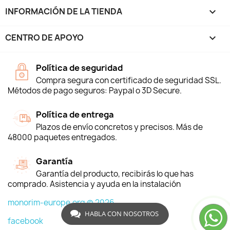
INFORMACIÓN DE LA TIENDA
keyboard_arrow_down
CENTRO DE APOYO

Política de seguridad
Compra segura con certificado de seguridad SSL.
Métodos de pago seguros: Paypal o 3D Secure.
Política de entrega
Plazos de envío concretos y precisos. Más de
48000 paquetes entregados.
Garantía
Garantía del producto, recibirás lo que has
comprado. Asistencia y ayuda en la instalación
monorim-europe.org © 2026
HABLA CON NOSOTROS
facebook