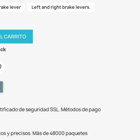
rake lever
Left and right brake levers.
AL CARRITO
ock
tificado de seguridad SSL. Métodos de pago
tos y precisos. Más de 48000 paquetes