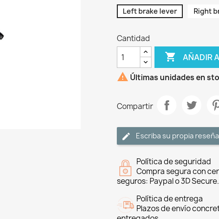
Left brake lever
Right b
Cantidad

AÑADIR 

Últimas unidades en st
Compartir
Escriba su propia reseña
Política de seguridad
Compra segura con cer
seguros: Paypal o 3D Secure.
Política de entrega
Plazos de envío concre
entregados.