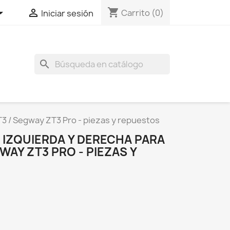
shopping_cart


Carrito
(0)
Iniciar sesión
search
3 / Segway ZT3 Pro - piezas y repuestos
 IZQUIERDA Y DERECHA PARA
WAY ZT3 PRO - PIEZAS Y