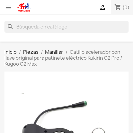
shopping_cart


(0)
search
Inicio
Piezas
Manillar
Gatillo acelerador con
llave original para patinete eléctrico Kukirin G2 Pro /
Kugoo G2 Max