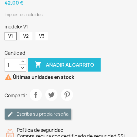
42,00 €
Impuestos incluidos
modelo: V1
V1
V2
V3
Cantidad

AÑADIR AL CARRITO

Últimas unidades en stock
Compartir
Escriba su propia reseña
Política de seguridad
Compra segura con certificado de seguridad SSL.