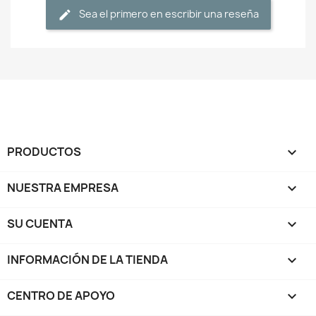
Sea el primero en escribir una reseña
PRODUCTOS

NUESTRA EMPRESA

SU CUENTA

INFORMACIÓN DE LA TIENDA
keyboard_arrow_down
CENTRO DE APOYO
