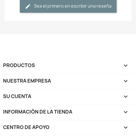
Sea el primero en escribir una reseña
PRODUCTOS

NUESTRA EMPRESA

SU CUENTA

INFORMACIÓN DE LA TIENDA
keyboard_arrow_down
CENTRO DE APOYO
