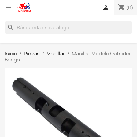
shopping_cart


(0)
search
Inicio
Piezas
Manillar
Manillar Modelo Outsider
Bongo