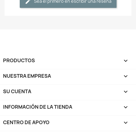
Sea el primero en escribir una reseña
PRODUCTOS

NUESTRA EMPRESA

SU CUENTA

INFORMACIÓN DE LA TIENDA
keyboard_arrow_down
CENTRO DE APOYO
