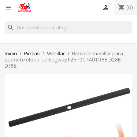
shopping_cart


(0)
search
Inicio
Piezas
Manillar
Barra de manillar para
patinete eléctrico Segway F25 F30 F40 D18E D28E
D38E