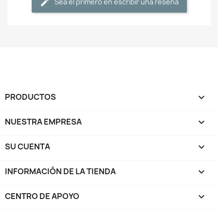
Sea el primero en escribir una reseña
PRODUCTOS

NUESTRA EMPRESA

SU CUENTA

INFORMACIÓN DE LA TIENDA
keyboard_arrow_down
CENTRO DE APOYO
