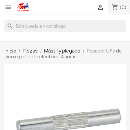
shopping_cart


(0)
search
Inicio
Piezas
Mástil y plegado
Pasador Uña de
cierre patinete eléctrico Xiaomi