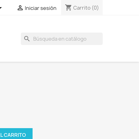
shopping_cart


Carrito
(0)
Iniciar sesión
search
AL CARRITO