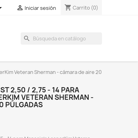
shopping_cart


Carrito
(0)
Iniciar sesión
search
perKim Veteran Sherman - cámara de aire 20
T 2,50 / 2,75 - 14 PARA
RKIM VETERAN SHERMAN -
20 PÚLGADAS