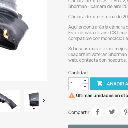
Cámara de aire CST 2,50 / 2,
Sherman - cámara de aire 2
Cámara de aire interna de 2
Aquí encontrarás la cámara d
Este cámara de aire CST con 
compatible con monociclo Le
Si buscas más piezas, mejora
LeaperKim Veteran Sherman o 
web, contacta con nosotros.
Cantidad

AÑADIR 

Últimas unidades en st

Compartir