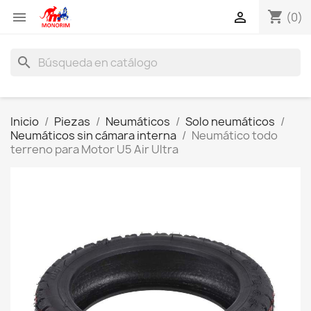
shopping_cart


(0)
search
Inicio
Piezas
Neumáticos
Solo neumáticos
Neumáticos sin cámara interna
Neumático todo
terreno para Motor U5 Air Ultra