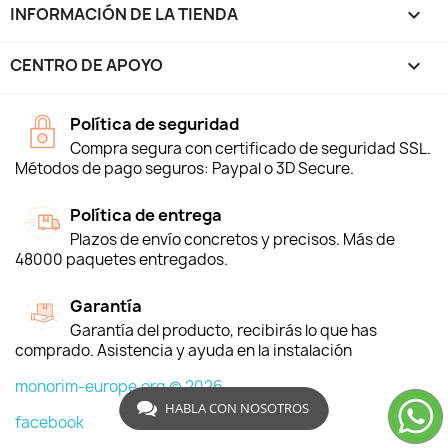
INFORMACIÓN DE LA TIENDA
keyboard_arrow_down
CENTRO DE APOYO

Política de seguridad
Compra segura con certificado de seguridad SSL.
Métodos de pago seguros: Paypal o 3D Secure.
Política de entrega
Plazos de envío concretos y precisos. Más de
48000 paquetes entregados.
Garantía
Garantía del producto, recibirás lo que has
comprado. Asistencia y ayuda en la instalación
monorim-europe.org © 2026
HABLA CON NOSOTROS
facebook