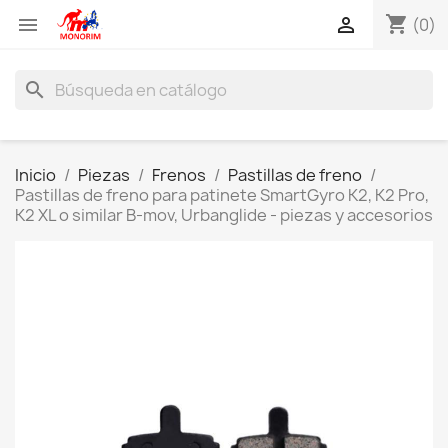
shopping_cart


(0)
search
Inicio
Piezas
Frenos
Pastillas de freno
Pastillas de freno para patinete SmartGyro K2, K2 Pro,
K2 XL o similar B-mov, Urbanglide - piezas y accesorios