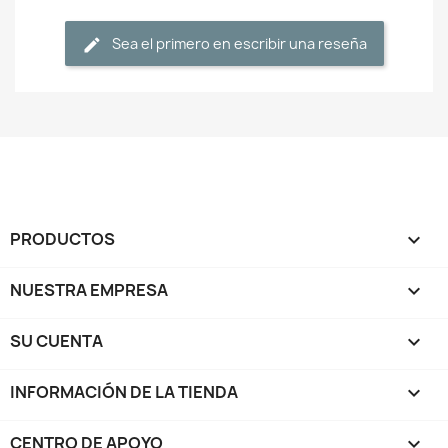
Sea el primero en escribir una reseña
PRODUCTOS

NUESTRA EMPRESA

SU CUENTA

INFORMACIÓN DE LA TIENDA
keyboard_arrow_down
CENTRO DE APOYO
