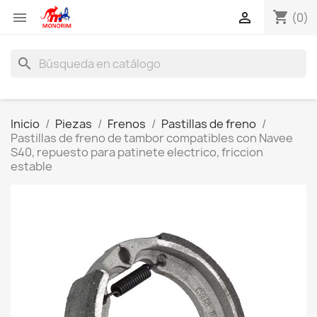
shopping_cart


(0)
search
Inicio
Piezas
Frenos
Pastillas de freno
Pastillas de freno de tambor compatibles con Navee
S40, repuesto para patinete electrico, friccion
estable