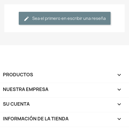
Sea el primero en escribir una reseña
PRODUCTOS

NUESTRA EMPRESA

SU CUENTA

INFORMACIÓN DE LA TIENDA
keyboard_arrow_down