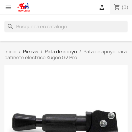
shopping_cart


(0)
search
Inicio
Piezas
Pata de apoyo
Pata de apoyo para
patinete eléctrico Kugoo G2 Pro