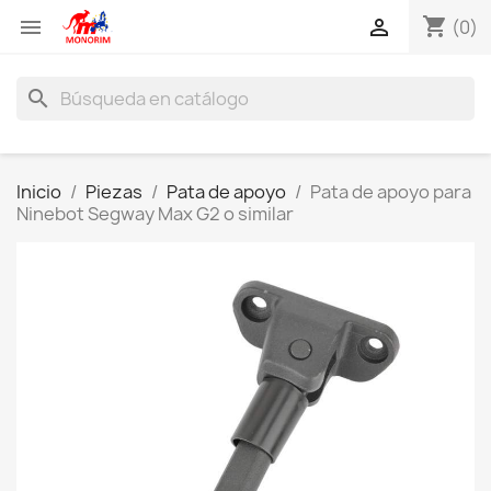
shopping_cart


(0)
search
Inicio
Piezas
Pata de apoyo
Pata de apoyo para
Ninebot Segway Max G2 o similar