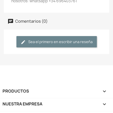
nosotros: whatsapp +34 696403761
Comentarios (0)
Sea el primero en escribir una reseña
PRODUCTOS

NUESTRA EMPRESA
