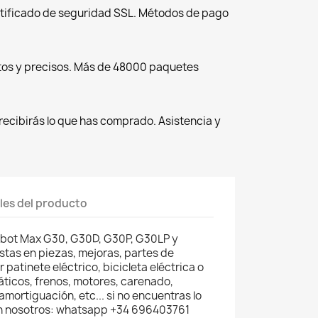
tificado de seguridad SSL. Métodos de pago
tos y precisos. Más de 48000 paquetes
recibirás lo que has comprado. Asistencia y
les del producto
ebot Max G30, G30D, G30P, G30LP y
tas en piezas, mejoras, partes de
patinete eléctrico, bicicleta eléctrica o
áticos, frenos, motores, carenado,
mortiguación, etc... si no encuentras lo
n nosotros: whatsapp +34 696403761