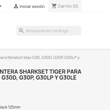
shopping_cart


Carrito
(0)
Iniciar sesión
search
para Ninebot Max G30, G30D, G30P, G30LP y
NTERA SHARKSET TIGER PARA
 G30D, G30P, G30LP Y G30LE
 Black 125mm