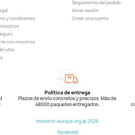
Seguimiento del pedido
egal
Iniciar sesión
os y condiciones
Crear una cuenta
 nosotros
seguro
cte con nosotros
el sitio
as
Política de entrega
d
Plazos de envío concretos y precisos. Más de
D
48000 paquetes entregados.
c
monorim-europe.org © 2026
facebook