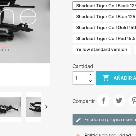
Sharkset Tiger Coil Black 
Sharkset Tiger Coil Blue 1
Sharkset Tiger Coil Gold 1
Sharkset Tiger Coil Red 15
Yellow standard version
Cantidad

AÑADIR 
Compartir

Escriba su propia reseña
Política de seguridad