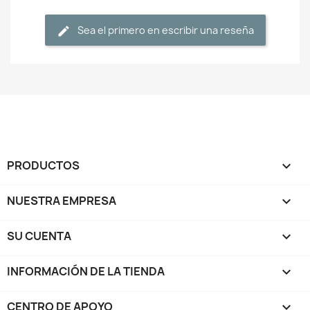
Sea el primero en escribir una reseña
PRODUCTOS

NUESTRA EMPRESA

SU CUENTA

INFORMACIÓN DE LA TIENDA
keyboard_arrow_down
CENTRO DE APOYO
