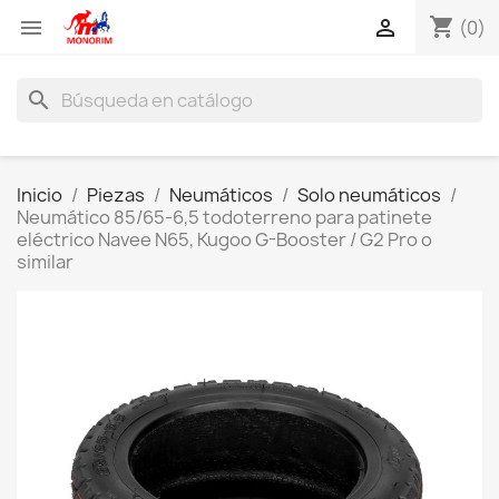
shopping_cart


(0)
search
Inicio
Piezas
Neumáticos
Solo neumáticos
Neumático 85/65-6,5 todoterreno para patinete
eléctrico Navee N65, Kugoo G-Booster / G2 Pro o
similar