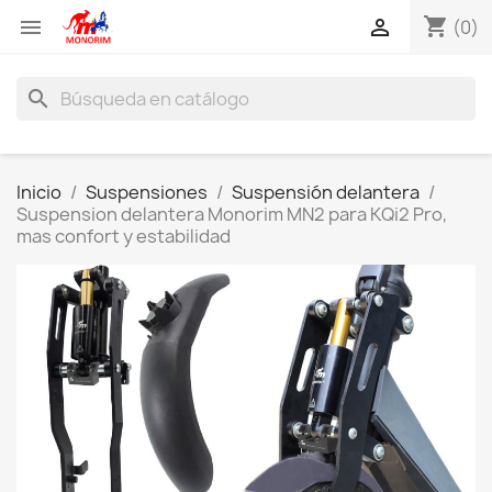
shopping_cart


(0)
search
Inicio
Suspensiones
Suspensión delantera
Suspension delantera Monorim MN2 para KQi2 Pro,
mas confort y estabilidad