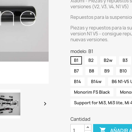
Xiaomi - Piezas y repuestos 
versiones (V2, V3, V4, N1 V5)
Repuestos para la suspensio
Piezas y repuestos para la s
version N1 V5 - consigue rep
nuevas versiones.
modelo: B1
B1
B2
B2w
B3
B7
B8
B9
B10
B14
B14w
B6 N1-V5
Monorim FS Black
Monor
Support for Mi3, Mi3 lite, Mi 

Cantidad

AÑADIR 