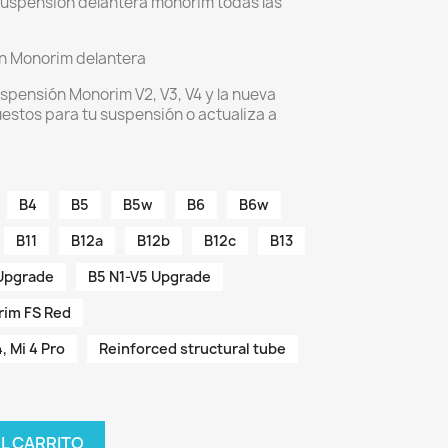
suspensión delantera monorim todas las
n Monorim delantera
uspensión Monorim V2, V3, V4 y la nueva
uestos para tu suspensión o actualiza a
B4
B5
B5w
B6
B6w
B11
B12a
B12b
B12c
B13
 Upgrade
B5 N1-V5 Upgrade
im FS Red
4, Mi 4 Pro
Reinforced structural tube
AL CARRITO