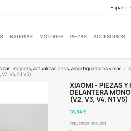
Español
ES
BATERÍAS
MOTORES
PIEZAS
ACCESORIOS
ezas, mejoras, actualizaciones, amortiguadores y más
X
V3, V4, N1 V5)
XIAOMI - PIEZAS 
DELANTERA MONOR
(V2, V3, V4, N1 V5)
18,94 €
Impuestos incluidos