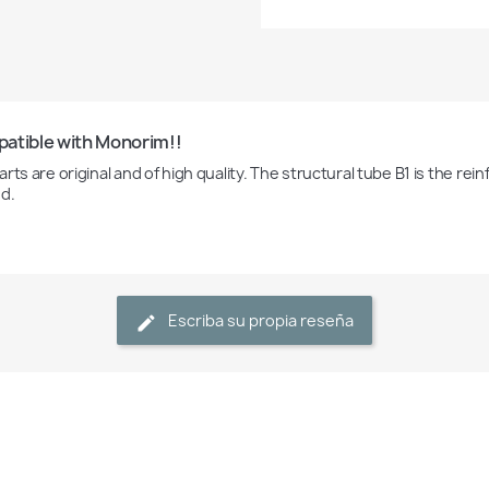
atible with Monorim!!
rts are original and of high quality. The structural tube B1 is the re
d.
Escriba su propia reseña