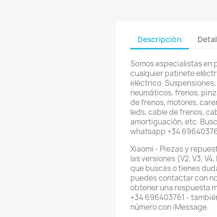
Descripción
Detal
Somos especialistas en 
cualquier patinete eléctri
eléctrico. Suspensiones,
neumáticos, frenos, pinz
de frenos, motores, care
leds, cable de frenos, ca
amortiguación, etc. Busc
whatsapp +34 6964037
Xiaomi - Piezas y repue
las versiones (V2, V3, V4
que buscas o tienes dud
puedes contactar con no
obtener una respuesta m
+34 696403761 - también
número con iMessage.