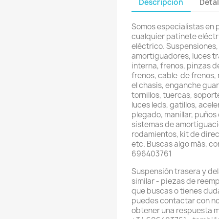
Descripción
Detal
Somos especialistas en 
cualquier patinete eléctri
eléctrico. Suspensiones,
amortiguadores, luces t
interna, frenos, pinzas d
frenos, cable de frenos,
el chasis, enganche gua
tornillos, tuercas, sopor
luces leds, gatillos, ace
plegado, manillar, puños 
sistemas de amortiguación
rodamientos, kit de direcc
etc. Buscas algo más, c
696403761
Suspensión trasera y de
similar - piezas de reem
que buscas o tienes dud
puedes contactar con no
obtener una respuesta m