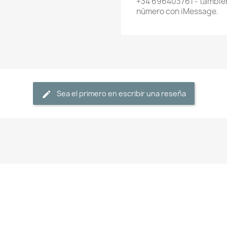
+34 696403761 - también
número con iMessage.
Sea el primero en escribir una reseña