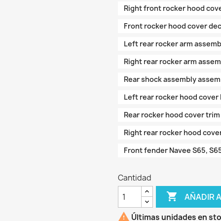
Right front rocker hood co
Front rocker hood cover de
Left rear rocker arm assem
Right rear rocker arm asse
Rear shock assembly assem
Left rear rocker hood cove
Rear rocker hood cover tri
Right rear rocker hood cov
Front fender Navee S65, S6
Cantidad

AÑADIR 

Últimas unidades en st