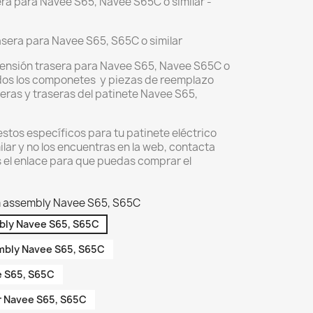
ra para Navee S65, Navee S65C o similar -
sera para Navee S65, S65C o similar
ensión trasera para Navee S65, Navee S65C o
odos los componetes y piezas de reemplazo
eras y traseras del patinete Navee S65,
stos específicos para tu patinete eléctrico
ar y no los encuentras en la web, contacta
 el enlace para que puedas comprar el
rm assembly Navee S65, S65C
mbly Navee S65, S65C
embly Navee S65, S65C
e S65, S65C
r Navee S65, S65C