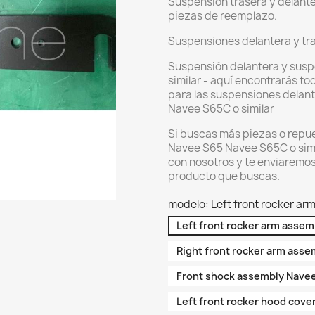
Suspensión trasera y delante
piezas de reemplazo.
Suspensiones delantera y tra
Suspensión delantera y susp
similar - aquí encontrarás t
para las suspensiones delant
Navee S65C o similar
Si buscas más piezas o repue
Navee S65 Navee S65C o simil
con nosotros y te enviaremos
producto que buscas.
modelo: Left front rocker a
Left front rocker arm asse
Right front rocker arm ass
Front shock assembly Nave
Left front rocker hood cove