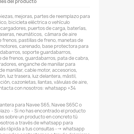
les del producto
piezas, mejoras, partes de reemplazo para
co, bicicleta eléctrica o vehículo
 cargadores, puertos de carga, baterías,
raseras, neumáticos, cámara de aire
e frenos, pastillas de freno, manetas de
 motores, carenado, base protectora para
rdabarros, soporte guardabarros,
te de frenos, guardabarros, pata de cabra,
leradores, enganche de manillar para
de manillar, cable motor, accesorios,
, luz trasera, luz delantera, mástil,
ión, cazonletas, llantas, válvulas de aire,
ontacta con nosotros: whatsapp +34
lantera para Navee S65, Navee S65C o
plazo - Si no has encontrado el producto
as sobre un producto en concreto tú
sotros a través de whatsapp para
ás rápida a tus consultas --> whatsapp