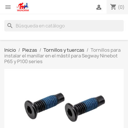
shopping_cart


(0)
search
Inicio
Piezas
Tornillos y tuercas
Tornillos para
instalar el manillar en el mástil para Segway Ninebot
P65 y P100 series