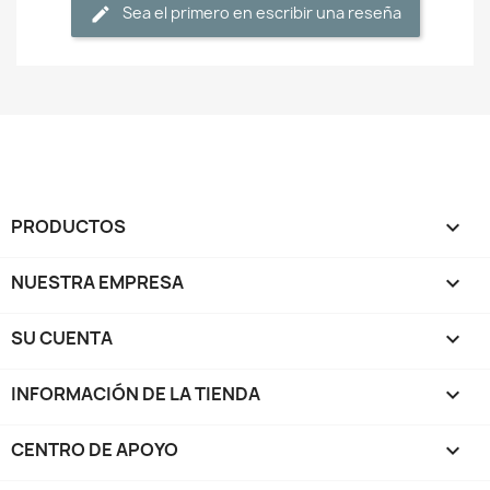
Sea el primero en escribir una reseña
PRODUCTOS

NUESTRA EMPRESA

SU CUENTA

INFORMACIÓN DE LA TIENDA
keyboard_arrow_down
CENTRO DE APOYO
